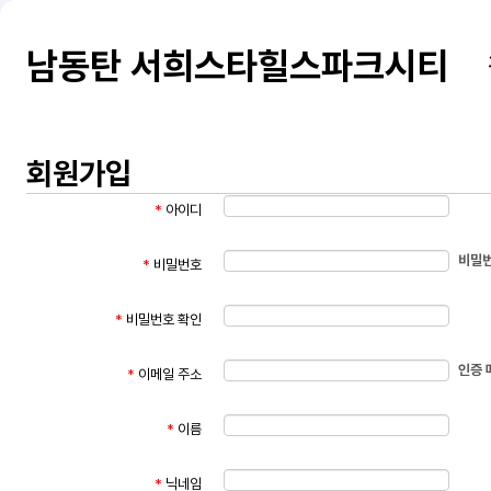
남동탄 서희스타힐스파크시티
회원가입
*
아이디
비밀번
*
비밀번호
*
비밀번호 확인
인증 
*
이메일 주소
*
이름
*
닉네임