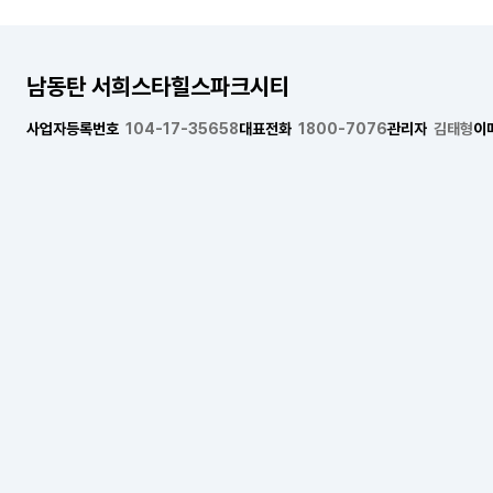
남동탄 서희스타힐스파크시티
사업자등록번호
104-17-35658
대표전화
1800-7076
관리자
김태형
이