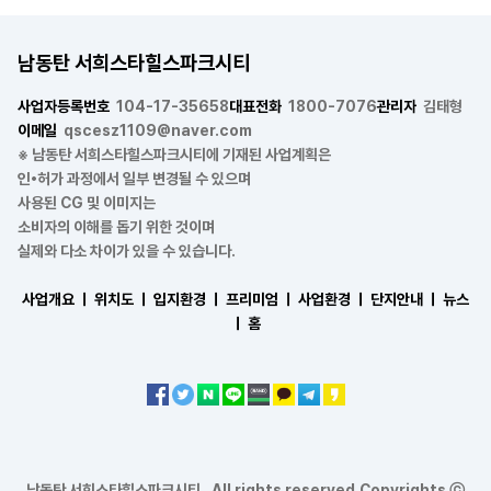
남동탄 서희스타힐스파크시티
사업자등록번호
104-17-35658
대표전화
1800-7076
관리자
김태형
이메일
qscesz1109@naver.com
※ 남동탄 서희스타힐스파크시티에 기재된 사업계획은
인•허가 과정에서 일부 변경될 수 있으며
사용된 CG 및 이미지는
소비자의 이해를 돕기 위한 것이며
실제와 다소 차이가 있을 수 있습니다.
사업개요 ㅣ
위치도 ㅣ
입지환경 ㅣ
프리미엄 ㅣ
사업환경 ㅣ
단지안내 ㅣ
뉴스
ㅣ
홈
남동탄 서희스타힐스파크시티 . All rights reserved.Copyrights ⓒ