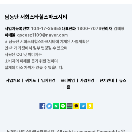
남동탄 서희스타힐스파크시티
사업자등록번호
104-17-35658
대표전화
1800-7076
관리자
김태형
이메일
qscesz1109@naver.com
※ 남동탄 서희스타힐스파크시티에 기재된 사업계획은
인•허가 과정에서 일부 변경될 수 있으며
사용된 CG 및 이미지는
소비자의 이해를 돕기 위한 것이며
실제와 다소 차이가 있을 수 있습니다.
사업개요 ㅣ
위치도 ㅣ
입지환경 ㅣ
프리미엄 ㅣ
사업환경 ㅣ
단지안내 ㅣ
뉴스
ㅣ
홈
남동탄 서희스타힐스파크시티 . All rights reserved.Copyrights ⓒ