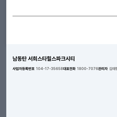
남동탄 서희스타힐스파크시티
사업자등록번호
104-17-35658
대표전화
1800-7076
관리자
김태