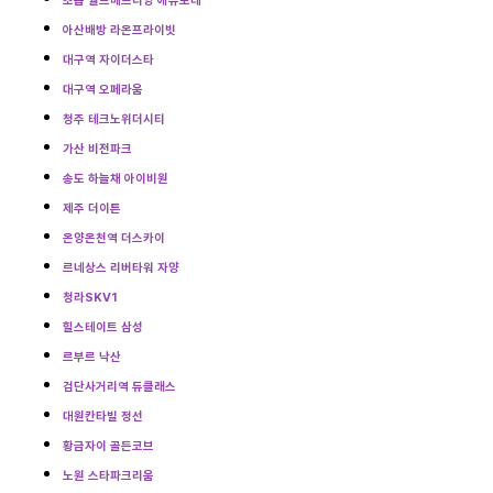
초읍 월드메르디앙 에듀포레
아산배방 라온프라이빗
대구역 자이더스타
대구역 오페라움
청주 테크노위더시티
가산 비전파크
송도 하늘채 아이비원
제주 더이튼
온양온천역 더스카이
르네상스 리버타워 자양
청라SKV1
힐스테이트 삼성
르부르 낙산
검단사거리역 듀클래스
대원칸타빌 정선
황금자이 골든코브
노원 스타파크리움