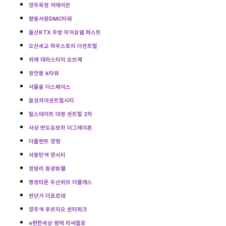
양주옥정 어메이든
향동서원DMC타워
울산KTX 우방 아이유쉘 퍼스트
오산세교 하우스토리 더센트럴
위례 테라스티지 오브제
장안동 k타워
서울숲 더스페이스
음성자이센트럴시티
힐스테이트 대명 센트럴 2차
사상 반도유보라 더그레이튼
더플랜트 양평
서동탄역 랜시티
청량리 동광뷰웰
행정타운 두산위브 더클래스
천년가 더포르테
양주역 푸르지오 센터파크
e편한세상 평택 라씨엘로