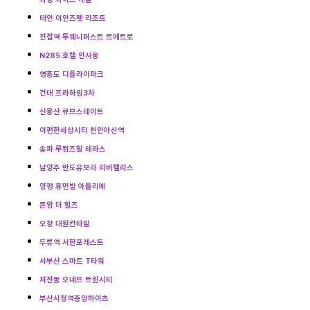
태안 이안즈펫 리조트
진접역 투웨니퍼스트 르메트로
N285 호텔 인사동
영흥도 디플라이파크
건대 프라하임3차
신용산 큐브스테이트
이편한세상시티 천안아산역
송파 루컴즈힐 테라스
남양주 반도유보라 리버팰리스
양평 휴먼빌 아틀리에
돈암 더 힐즈
오창 대원칸타빌
두류역 서한포레스트
서부산 스마트 T타워
저전동 오네뜨 트윈시티
부산시청역중앙하이츠