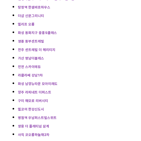
탕정역 한샘바흐하우스
더샵 신문그리니티
엘리프 오룡
화성 동화지구 중흥S클래스
영종 동부센트레빌
전주 센트레빌 더 헤리티지
가산 명남더블레스
인천 스카이에듀
라클라쎄 강남1차
화성 남양뉴타운 모아미래도
양주 라피네트 더퍼스트
구미 해모로 리버시티
엘코어 한강신도시
병점역 우남퍼스트빌스위트
쌍용 더 플래티넘 삼계
사직 코오롱하늘채2차