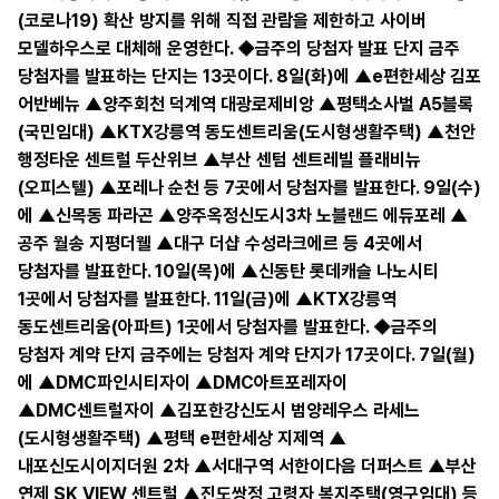
(코로나19) 확산 방지를 위해 직접 관람을 제한하고 사이버
모델하우스로 대체해 운영한다. ◆금주의 당첨자 발표 단지 금주
당첨자를 발표하는 단지는 13곳이다. 8일(화)에 ▲e편한세상 김포
어반베뉴 ▲양주회천 덕계역 대광로제비앙 ▲평택소사벌 A5블록
(국민임대) ▲KTX강릉역 동도센트리움(도시형생활주택) ▲천안
행정타운 센트럴 두산위브 ▲부산 센텀 센트레빌 플래비뉴
(오피스텔) ▲포레나 순천 등 7곳에서 당첨자를 발표한다. 9일(수)
에 ▲신목동 파라곤 ▲양주옥정신도시3차 노블랜드 에듀포레 ▲
공주 월송 지평더웰 ▲대구 더샵 수성라크에르 등 4곳에서
당첨자를 발표한다. 10일(목)에 ▲신동탄 롯데캐슬 나노시티
1곳에서 당첨자를 발표한다. 11일(금)에 ▲KTX강릉역
동도센트리움(아파트) 1곳에서 당첨자를 발표한다. ◆금주의
당첨자 계약 단지 금주에는 당첨자 계약 단지가 17곳이다. 7일(월)
에 ▲DMC파인시티자이 ▲DMC아트포레자이
▲DMC센트럴자이 ▲김포한강신도시 범양레우스 라세느
(도시형생활주택) ▲평택 e편한세상 지제역 ▲
내포신도시이지더원 2차 ▲서대구역 서한이다음 더퍼스트 ▲부산
연제 SK VIEW 센트럴 ▲진도쌍정 고령자 복지주택(영구임대) 등