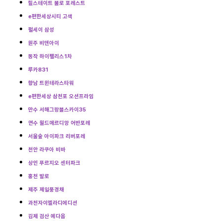
힐스테이트 불로 포레스트
e편한세상시티 고색
펄세이 삼성
원주 비앤아이
동작 하이팰리스1차
루카831
향남 트윈테라스타워
e편한세상 삼천포 오션프라임
만수 서해그랑블스카이35
연수 월드메르디앙 어반포레
서울숲 아이파크 리버포레
천안 라쿠아 비바
상인 푸르지오 센터파크
홍천 발로
제주 제일풍경채
과천자이엘라디에디션
김제 검산 예다음