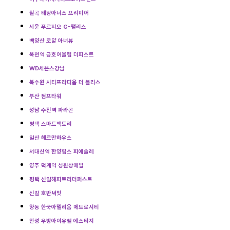
칠곡 태왕아너스 프리미어
세운 푸르지오 G-팰리스
백양산 로얄 아너뷰
옥천역 금호어울림 더퍼스트
WD세븐스강남
북수원 시티프라디움 더 블리스
부산 점프타워
성남 수진역 파라곤
평택 스마트팩토리
일산 헤르만하우스
서대신역 한양립스 피에솔레
양주 덕계역 성원상떼빌
평택 신일해피트리더퍼스트
신길 호반써밋
양동 한국아델리움 메트로시티
안성 우방아이유쉘 에스티지