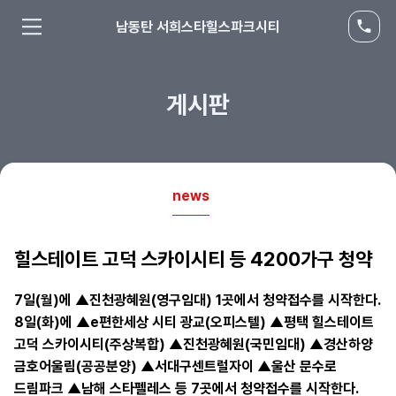
남동탄 서희스타힐스파크시티
게시판
news
힐스테이트 고덕 스카이시티 등 4200가구 청약
7일(월)에 ▲진천광혜원(영구임대) 1곳에서 청약접수를 시작한다.
8일(화)에 ▲e편한세상 시티 광교(오피스텔) ▲평택 힐스테이트
고덕 스카이시티(주상복합) ▲진천광혜원(국민임대) ▲경산하양
금호어울림(공공분양) ▲서대구센트럴자이 ▲울산 문수로
드림파크 ▲남해 스타펠레스 등 7곳에서 청약접수를 시작한다.