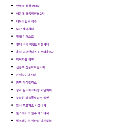
안양역 성원상떼빌
해운대 경동리인뷰2차
테트라필드 제주
부산 제네시티
별내 디퍼스트
평택 고덕 이편한세상시티
음성 영무인더스 비트타운2차
리버파크 장전
신풍역 신동아파밀리에
은평자이더스타
동작 하이팰리스
청라 월드메르디앙 커낼웨이
주문진 라일플로리스 벨벳
달서 푸르지오 시그니처
힐스테이트 원주 레스티지
힐스테이트 청량리 메트로블