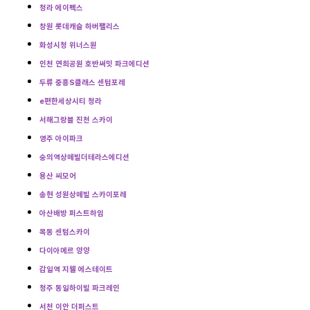
청라 에이펙스
창원 롯데캐슬 하버팰리스
화성시청 위너스원
인천 연희공원 호반써밋 파크에디션
두류 중흥S클래스 센텀포레
e편한세상시티 청라
서해그랑블 진천 스카이
영주 아이파크
숭의역상떼빌더테라스에디션
용산 씨모어
송현 성원상떼빌 스카이포레
아산배방 퍼스트하임
목동 센텀스카이
다이아메르 양양
감일역 지웰 에스테이트
청주 동일하이빌 파크레인
서천 이안 더퍼스트