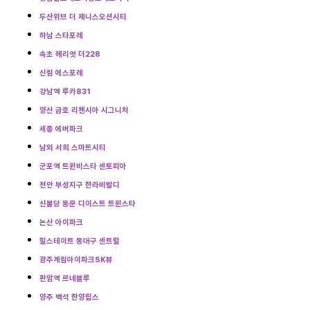
두산위브 더 제니스오션시티
하남 스타포레
속초 헤리엇 더228
신림 에스포레
강남역 루카831
양산 금호 리첸시아 시그니처
세종 에버파크
남외 서희 스마트시티
군포역 트윈비스타 센토피아
천안 부성지구 한라비발디
신불당 동문 디이스트 트윈스타
논산 아이파크
힐스테이트 동대구 센트럴
광주계림아이파크SK뷰
판암역 르네블루
양주 백석 한양립스