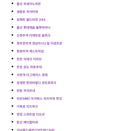
울산 세영이노세븐
영등포 자이타워
임팩트 월드비전 242
울산 롯데캐슬 블루마리나
신경주역 더메트로 줌파크
청라언덕역 경남아너스빌 더센트로
청량리역 렉스프라임
천안 이테크 더리브
안성 공도 라포르테
서천역 더그레이스 경희
청계천 한라비발디 센트로파크
만촌 자이르네
덕은DMC 아이에스 비즈타워 한강
거북섬 키즈파크
양양 스위트엠 디오션
동선 메디컬타워
강남월드메르디앙프레스티지