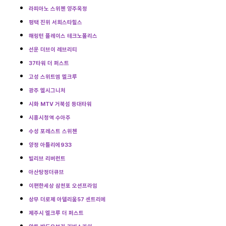
라피아노 스위첸 양주옥정
평택 진위 서희스타힐스
해링턴 플레이스 테크노폴리스
선운 더브이 레브리티
37타워 더 퍼스트
고성 스위트엠 엘크루
광주 엘시그니처
시화 MTV 거북섬 등대타워
시흥시청역 수아주
수성 포레스트 스위첸
양정 아틀리에933
빌리브 리버런트
아산탕정더큐브
이편한세상 삼천포 오션프라임
상무 더로제 아델리움57 센트리에
제주시 엘크루 더 퍼스트