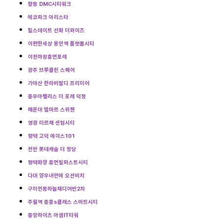
향동 DMC시티워크
에코파크 아리스타
힐스테이트 선화 더와이즈
이편한세상 용인역 플랫폼시티
이천마장휴먼포레
광주 브루클린 스퀘어
가야산 한라비발디 프리미어
중우아팰리스 더 포레 덕정
해운대 엘마르 스위첸
영광 미르채 센텀시티
평택 고덕 에이스101
천안 롯데캐슬 더 청당
평택화양 휴먼빌퍼스트시티
다대 양우내안애 오션비치
구미인동하늘채디어반2차
주월역 중흥s클래스 스마트시티
중앙하이츠 아셈IT타워