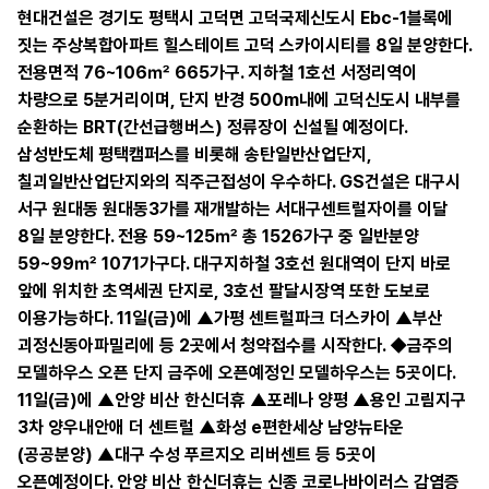
현대건설은 경기도 평택시 고덕면 고덕국제신도시 Ebc-1블록에
짓는 주상복합아파트 힐스테이트 고덕 스카이시티를 8일 분양한다.
전용면적 76~106㎡ 665가구. 지하철 1호선 서정리역이
차량으로 5분거리이며, 단지 반경 500m내에 고덕신도시 내부를
순환하는 BRT(간선급행버스) 정류장이 신설될 예정이다.
삼성반도체 평택캠퍼스를 비롯해 송탄일반산업단지,
칠괴일반산업단지와의 직주근접성이 우수하다. GS건설은 대구시
서구 원대동 원대동3가를 재개발하는 서대구센트럴자이를 이달
8일 분양한다. 전용 59~125㎡ 총 1526가구 중 일반분양
59~99㎡ 1071가구다. 대구지하철 3호선 원대역이 단지 바로
앞에 위치한 초역세권 단지로, 3호선 팔달시장역 또한 도보로
이용가능하다. 11일(금)에 ▲가평 센트럴파크 더스카이 ▲부산
괴정신동아파밀리에 등 2곳에서 청약접수를 시작한다. ◆금주의
모델하우스 오픈 단지 금주에 오픈예정인 모델하우스는 5곳이다.
11일(금)에 ▲안양 비산 한신더휴 ▲포레나 양평 ▲용인 고림지구
3차 양우내안애 더 센트럴 ▲화성 e편한세상 남양뉴타운
(공공분양) ▲대구 수성 푸르지오 리버센트 등 5곳이
오픈예정이다. 안양 비산 한신더휴는 신종 코로나바이러스 감염증