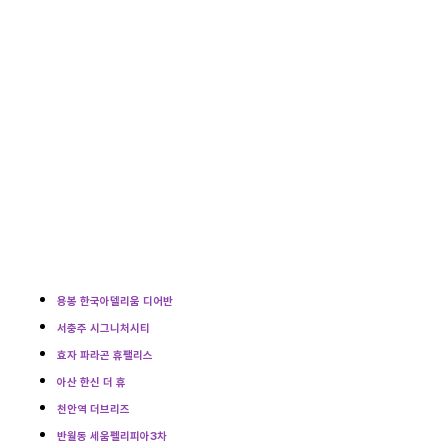
용봉 한국아델리움 디어반
서충주 시그니처시티
효자 파라곤 휴팰리스
아산 한신 더 휴
천안역 더브리즈
반월동 세움펠리피아3차