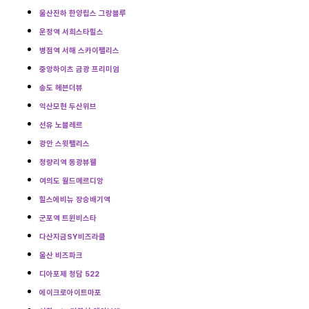
울산진하 한양립스 그랑블루
운정역 서희스타힐스
병점역 서해 스카이팰리스
중앙하이츠 금광 프리미엄
송도 헤븐더뷰
익산모현 두산위브
선유 노블레르
광안 스윗팰리스
청량리역 동광뷰웰
여의도 월드메르디앙
힐스에비뉴 장승배기역
군포역 트윈비스타
다산지금SY비즈라클
울산 비즈파크
디아포제 청담 522
에이크로아이트마포