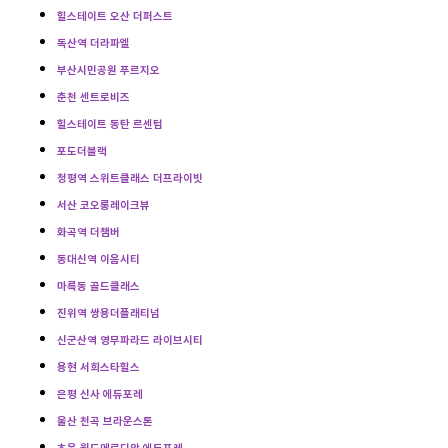
힐스테이트 오산 더퍼스트
독산역 더라파엘
부산시민공원 푸르지오
춘천 센트로비즈
힐스테이트 동탄 르센텀
포도더블랙
청평역 스위트클래스 더프라이빗
서산 코오롱레이크뷰
화곡역 더챔버
동대신역 이음시티
마륵동 골드클래스
진위역 쌍용더플래티넘
신군산역 영무파라드 라이브시티
용현 서희스타힐스
은평 신사 에듀포레
울산 천곡 브라운스톤