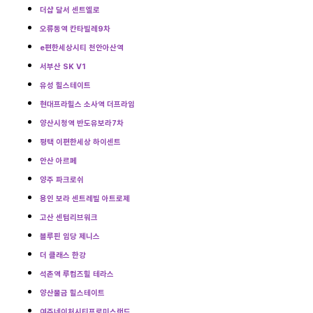
더샵 달서 센트엘로
오류동역 칸타빌레9차
e편한세상시티 천안아산역
서부산 SK V1
유성 힐스테이트
현대프라힐스 소사역 더프라임
양산시청역 반도유보라7차
평택 이편한세상 하이센트
안산 아르페
양주 파크로쉬
용인 보라 센트레빌 아트로제
고산 센텀리브워크
블루핀 임당 제니스
더 클래스 한강
석촌역 루컴즈힐 테라스
양산물금 힐스테이트
여주네이처시티프로미스랜드