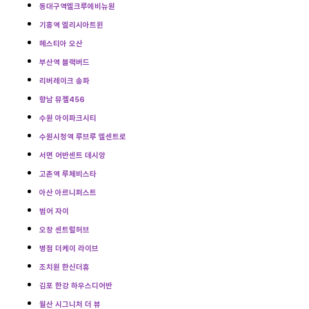
동대구역엘크루에비뉴원
기흥역 엘리시아트윈
헤스티아 오산
부산역 블랙버드
리버레이크 송파
향남 뮤젤456
수원 아이파크시티
수원시청역 루브루 엘센트로
서면 어반센트 데시앙
고촌역 루체비스타
아산 아르니퍼스트
범어 자이
오창 센트럴허브
병점 더케이 라이브
조치원 한신더휴
김포 한강 하우스디어반
월산 시그니처 더 뷰