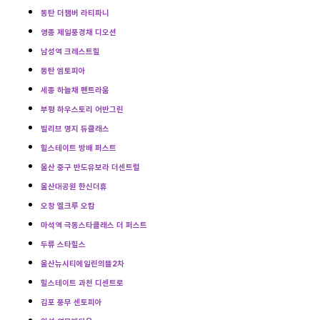
동탄 더챔버 라티파니
영종 제일풍경채 디오션
남성역 크레스트힐
동탄 엠토피아
세종 하늘채 펜트라움
부평 하우스토리 어반그린
빌리브 명지 듀클래스
힐스테이트 방배 퍼스트
울산 중구 반도유보라 더센트럴
울산대공원 한신더휴
오창 엘크루 오캄
마석역 극동스타클래스 더 퍼스트
두류 스타힐스
울산뉴시티에일린의뜰2차
힐스테이트 과천 디센트로
김포 풍무 센토피아