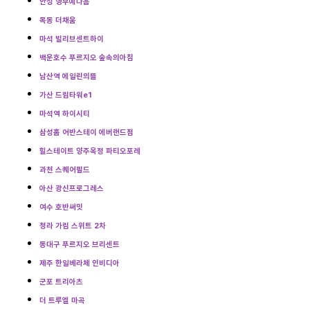
안성 영무예다음
목동 더채움
마석 빌리브센트하이
백운호수 푸르지오 숲속의아침
남산역 에일린의뜰
가산 드림타워e1
마석역 하이시티
삼성홈 어반스테이 에버랜드점
힐스테이트 양주옥정 파티오포레
과천 스퀘어필드
아산 광신프로그레스
여수 호반써밋
청라 가림 스위트 2차
동대구 푸르지오 브리센트
제주 한일베라체 인비디아
군포 트리아츠
더 트루엘 마곡