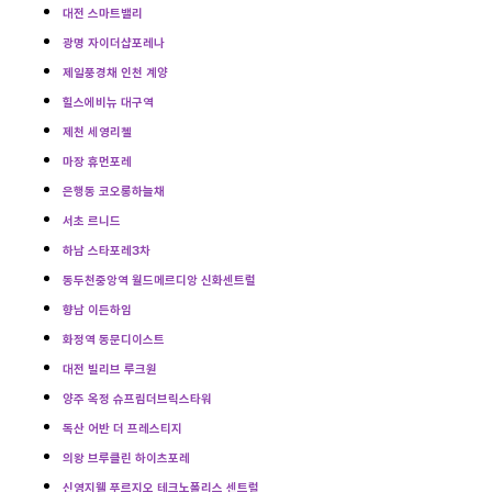
대전 스마트밸리
광명 자이더샵포레나
제일풍경채 인천 계양
힐스에비뉴 대구역
제천 세영리첼
마장 휴먼포레
은행동 코오롱하늘채
서초 르니드
하남 스타포레3차
동두천중앙역 월드메르디앙 신화센트럴
향남 이든하임
화정역 동문디이스트
대전 빌리브 루크원
양주 옥정 슈프림더브릭스타워
독산 어반 더 프레스티지
의왕 브루클린 하이츠포레
신영지웰 푸르지오 테크노폴리스 센트럴