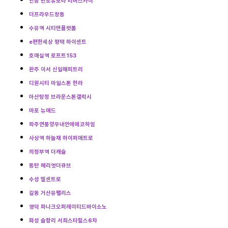
안동 반도유보라 리버스카이
더프라우드창동
수유역 시티앤플랫폼
e편한세상 평택 하이센트
호매실역 로프트153
완주 이서 신일해피트리
디원시티 마일스톤 한라
아산탕정 브라운스톤갤럭시
마포 뉴매드
파주연풍양우내안애에코하임
사상역 하늘채 하이퍼매트로
의정부역 더캐슬
동탄 헤리엇더큐브
수성 엘센트로
길동 거산유팰리스
영덕 파나크오퍼레이티드바이소노
화성 슬항리 서희스타힐스6차