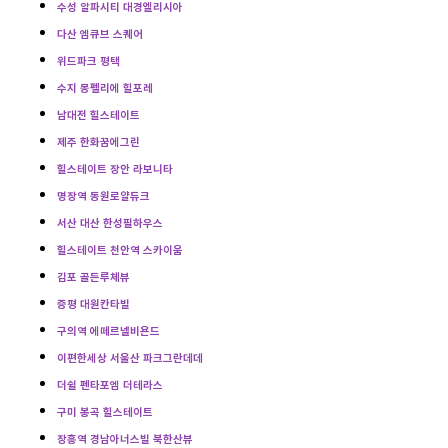
수성 알파시티 대경엘리시아
다산 엠큐브 스퀘어
위드파크 평택
수지 몽펠리에 힐포레
남대전 힐스테이트
제주 한화꿈에그린
힐스테이트 장안 라보니타
명장역 동원로얄듀크
서산 대산 한성필하우스
힐스테이트 천안역 스카이움
김포 골든루체뷰
증평 대원칸타빌
구의역 에떼르넬비욘드
이편한세상 서울산 파크그란데데
더쉴 펜타포엠 더테라스
구미 봉곡 힐스테이트
장흥역 경남아너스빌 북한산뷰