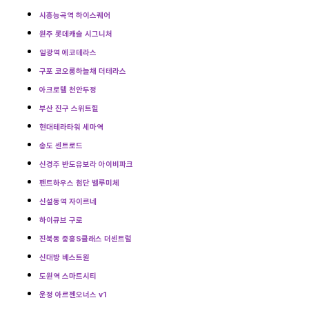
시흥능곡역 하이스퀘어
원주 롯데캐슬 시그니처
일광역 에코테라스
구포 코오롱하늘채 더테라스
아크로텔 천안두정
부산 진구 스위트힐
현대테라타워 세마역
송도 센트로드
신경주 반도유보라 아이비파크
펜트하우스 첨단 벨루미체
신설동역 자이르네
하이큐브 구로
진북동 중흥S클래스 더센트럴
신대방 베스트원
도원역 스마트시티
운정 아르젠오너스 v1