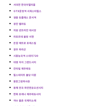
서대전 한국아델리움
GTX운정역 서희스타힐스
영종 듀클래스 운서역
광진 벨라듀
의왕 센트라인 데시앙
라포르테 블랑 서현
돈암 메트로 포레스빌
광주 파라곤
시흥능곡역 스테이720
대명 자이 그랜드시티
칸타빌 제주에듀
힐스테이트 불당 더원
동탄그랑파사쥬
동해 천곡 파인앤유오션시티
한화 포레나 제주에듀시티
여수 율촌 국제미소래