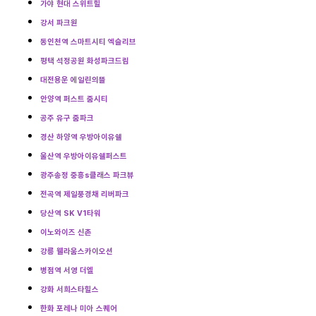
가야 현대 스위트힐
강서 파크원
동인천역 스마트시티 엑슬리브
평택 석정공원 화성파크드림
대전용운 에일린의뜰
안양역 퍼스트 줌시티
공주 유구 줌파크
경산 하양역 우방아이유쉘
울산역 우방아이유쉘퍼스트
광주송정 중흥s클래스 파크뷰
전곡역 제일풍경채 리버파크
당산역 SK V1타워
이노와이즈 신촌
강릉 웰라움스카이오션
병점역 서영 더엘
강화 서희스타힐스
한화 포레나 미아 스퀘어